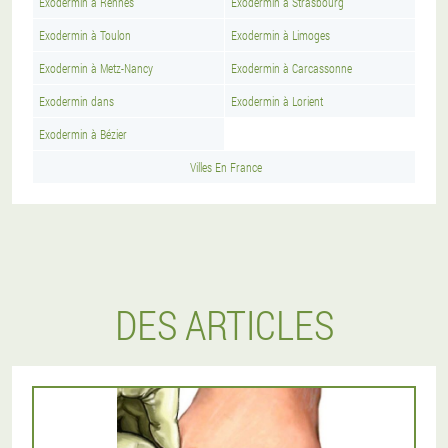
Exodermin à Rennes
Exodermin à Strasbourg
Exodermin à Toulon
Exodermin à Limoges
Exodermin à Metz-Nancy
Exodermin à Carcassonne
Exodermin dans
Exodermin à Lorient
Exodermin à Bézier
Villes En France
DES ARTICLES