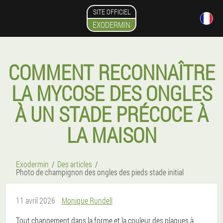
SITE OFFICIEL
EXODERMIN
COMMENT RECONNAÎTRE
LA MYCOSE DES ONGLES
À UN STADE PRÉCOCE À
LA MAISON
Exodermin
Des articles
Photo de champignon des ongles des pieds stade initial
11 avril 2026
Monique Rundell
Tout changement dans la forme et la couleur des plaques à