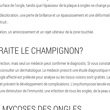
face de l'ongle, tandis que l'épaisseur de la plaque à ongles ne change pas
écoloration, une perte de brillance et un épaississement et une déformatio
ruit ;
ation, un amincissement et un rejet ultérieur de la zone touchée.
RAITE LE CHAMPIGNON?
ction, mais seul un médecin peut confirmer le diagnostic. Si vous const
iez consulter un dermatologue. Le médecin prescrit une étude diagnostique
ongle affecté est prélevée pour analyse ou les tissus voisins sont grattés. 
t et prévient le développement de complications. L'onychomycose lancée es
ne diminution de l'immunité, une infection de tous les ongles, de la peau 
 MYCOSES DES ONGLES