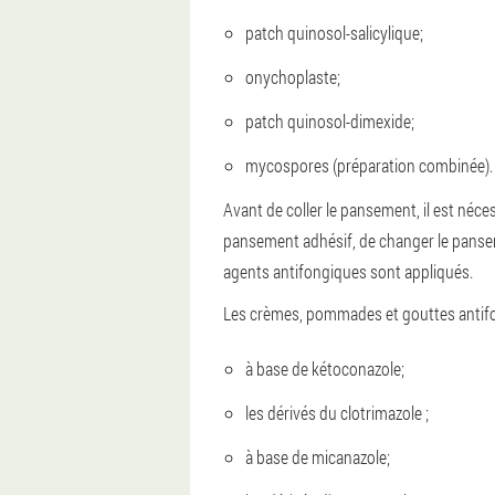
patch quinosol-salicylique;
onychoplaste;
patch quinosol-dimexide;
mycospores (préparation combinée).
Avant de coller le pansement, il est néce
pansement adhésif, de changer le panseme
agents antifongiques sont appliqués.
Les crèmes, pommades et gouttes antifo
à base de kétoconazole;
les dérivés du clotrimazole ;
à base de micanazole;