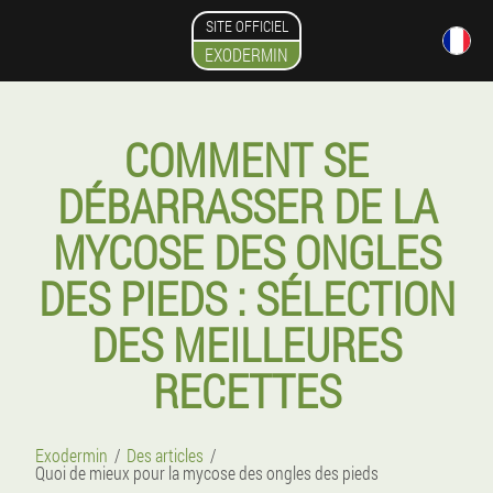
SITE OFFICIEL
EXODERMIN
COMMENT SE
DÉBARRASSER DE LA
MYCOSE DES ONGLES
DES PIEDS : SÉLECTION
DES MEILLEURES
RECETTES
Exodermin
Des articles
Quoi de mieux pour la mycose des ongles des pieds