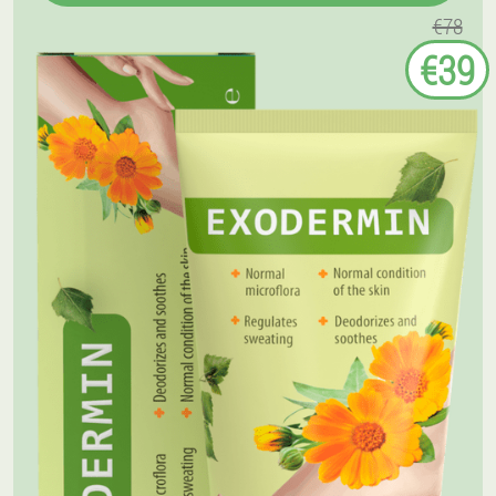
€78
€39