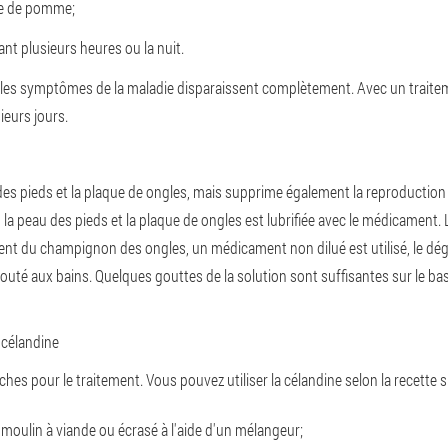
re de pomme;
nt plusieurs heures ou la nuit.
e les symptômes de la maladie disparaissent complètement. Avec un traite
ieurs jours.
des pieds et la plaque de ongles, mais supprime également la reproduction
 la peau des pieds et la plaque de ongles est lubrifiée avec le médicament. L
ement du champignon des ongles, un médicament non dilué est utilisé, le dég
jouté aux bains. Quelques gouttes de la solution sont suffisantes sur le ba
 célandine
aîches pour le traitement. Vous pouvez utiliser la célandine selon la recette 
 moulin à viande ou écrasé à l'aide d'un mélangeur;