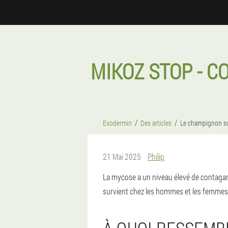
MIKOZ STOP - 
Exodermin
Des articles
Le champignon su
21 Mai 2025
Philip
La mycose a un niveau élevé de contaganc
survient chez les hommes et les femmes