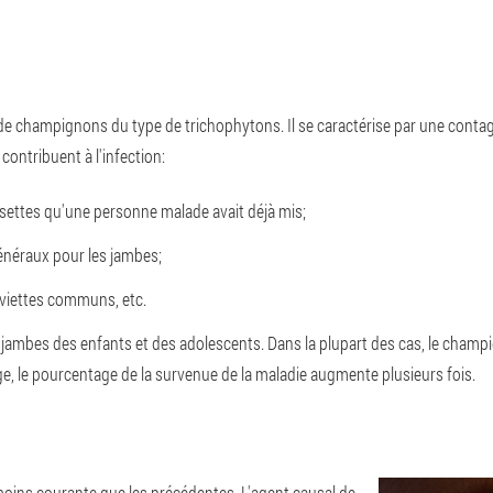
de champignons du type de trichophytons. Il se caractérise par une cont
contribuent à l'infection:
settes qu'une personne malade avait déjà mis;
généraux pour les jambes;
erviettes communs, etc.
s jambes des enfants et des adolescents. Dans la plupart des cas, le champ
ge, le pourcentage de la survenue de la maladie augmente plusieurs fois.
oins courante que les précédentes. L'agent causal de