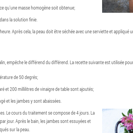
à ce qu'une masse homogène soit obtenue;
ans la solution finie.
heure. Après cela, la peau doit être séchée avec une serviette et appliqué
in, empêche le différend du différend. La recette suivante est utilisée pour
érature de 50 degrés;
ré et 200 millilitres de vinaigre de table sont ajoutés;
é et les jambes y sont abaissées.
es. Le cours du traitement se compose de 4 jours. La
s par jour. Après le bain, les jambes sont essuyées et
qués sur la peau.