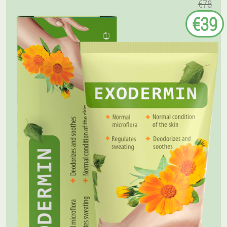
€78
€39