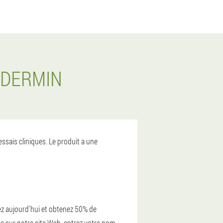
ODERMIN
ssais cliniques. Le produit a une
ez aujourd'hui et obtenez 50% de
de sur notre site Web, entrez votre nom