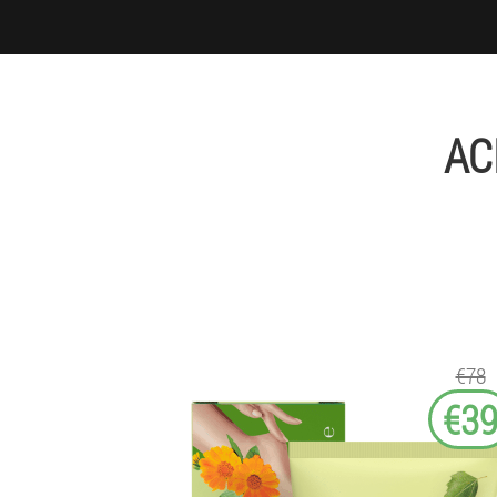
AC
€78
€3