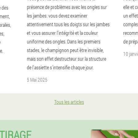
présence de problèmes avec les ongles sur
elle et 
e des
les jambes: vous devez examiner
un effet
ement,
attentivement tous les doigts sur les jambes
complex
rales,
et vous assurer l'intégrité et la couleur
recomma
es,
uniforme des ongles. Dans les premiers
de prép
e
stades, le champignon peut être invisible,
e.
10 janv
mais son effet destructeur sur la structure
de l'assiette s'intensifie chaque jour.
5 Mai 2025
Tous les articles
TIRAGE