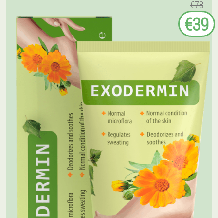
€78
€39