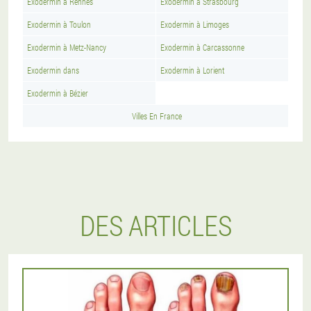
Exodermin à Rennes
Exodermin à Strasbourg
Exodermin à Toulon
Exodermin à Limoges
Exodermin à Metz-Nancy
Exodermin à Carcassonne
Exodermin dans
Exodermin à Lorient
Exodermin à Bézier
Villes En France
DES ARTICLES